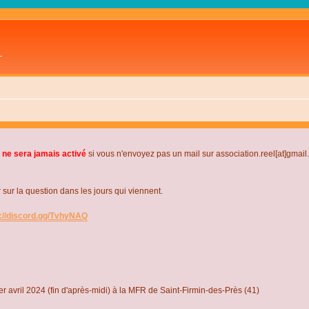
L
 ne sera jamais activé
si vous n'envoyez pas un mail sur association.reel[at]gmai
r la question dans les jours qui viennent.
s://discord.gg/TvhyNAQ
r avril 2024 (fin d'après-midi) à la MFR de Saint-Firmin-des-Près (41)