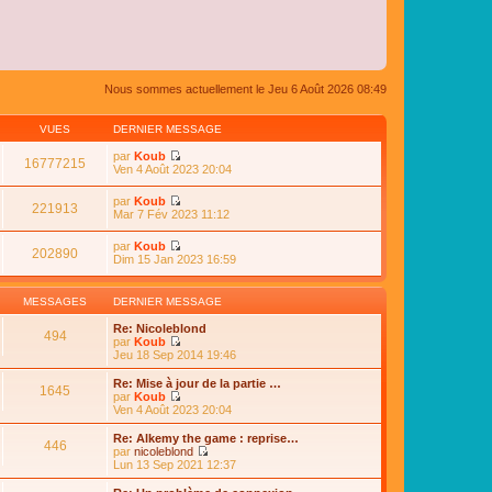
Nous sommes actuellement le Jeu 6 Août 2026 08:49
VUES
DERNIER MESSAGE
par
Koub
16777215
C
Ven 4 Août 2023 20:04
o
n
par
Koub
s
221913
C
Mar 7 Fév 2023 11:12
u
o
l
n
par
Koub
t
s
202890
C
Dim 15 Jan 2023 16:59
e
u
o
r
l
n
l
t
s
e
MESSAGES
DERNIER MESSAGE
e
u
d
r
l
e
Re: Nicoleblond
l
494
t
r
par
Koub
e
e
n
C
Jeu 18 Sep 2014 19:46
d
r
i
o
e
l
e
n
Re: Mise à jour de la partie …
r
e
1645
r
s
par
Koub
n
d
m
u
C
Ven 4 Août 2023 20:04
i
e
e
l
o
e
r
s
t
n
r
Re: Alkemy the game : reprise…
n
s
446
e
s
m
par
nicoleblond
i
a
r
u
e
C
Lun 13 Sep 2021 12:37
e
g
l
l
s
o
r
e
e
t
s
n