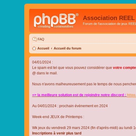
Association REEL
Forum de l'association de jeux REE
FAQ
Accueil
Accueil du forum
04/01/2024 :
Le spam est tel que vous pouvez considérer que
votre compte
@ dans le mail.
Nous n'avons malheureusement pas le temps de nous pencher su
=> la meilleure solution est de rejoindre notre discord :
http
Au 04/01/2024 : prochain évènement en 2024
Week-end JEUX de Printemps :
Wk jeux du vendredi 29 mars 2024 (fin d'après-midi) au lundi 1e
Inscriptions à venir plus tard