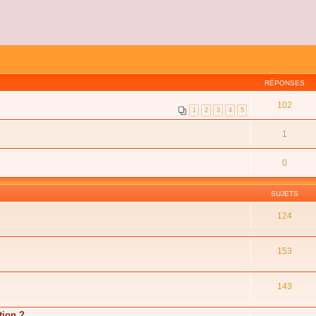
RÉPONSES
102
1
2
3
4
5
1
0
SUJETS
124
153
143
tion ?