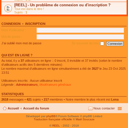
e
g
n
[REEL] - Un problème de connexion ou d'inscription ?
p
e
l
l
n
Tout est dans le titre !
u
u
o
Sujets :
1
l
s
n
e
r
l
p
é
u
l
CONNEXION
•
INSCRIPTION
c
l
u
e
e
Nom d’utilisateur :
s
n
p
r
t
l
Mot de passe :
é
u
c
s
J’ai oublié mon mot de passe
Se souvenir de moi
e
r
n
é
t
c
QUI EST EN LIGNE ?
e
n
Au total, il y a
37
utilisateurs en ligne :: 0 inscrit, 0 invisible et 37 invités (selon le nombre
t
d’utilisateurs actifs des 5 dernières minutes)
Le nombre maximal d’utilisateurs en ligne simultanément a été de
3527
le Jeu 23 Oct 2025
13:51
Utilisateurs inscrits : Aucun utilisateur inscrit
Légende :
Administrateurs
,
Modérateurs généraux
STATISTIQUES
2618
messages •
421
sujets •
217
membres • Notre membre le plus récent est
Lena
Accueil
Accueil du forum
Nous contacter
Développé par
phpBB
® Forum Software © phpBB Limited
Traduction française officielle
©
Maël Soucaze
©
REEL
- 2002 - 2019