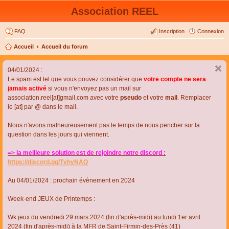
Association REEL
FAQ
Inscription
Connexion
Accueil
Accueil du forum
04/01/2024 :
Le spam est tel que vous pouvez considérer que
votre compte ne sera
jamais activé
si vous n'envoyez pas un mail sur
association.reel[at]gmail.com avec votre
pseudo
et votre
mail
. Remplacer
le [at] par @ dans le mail.
Nous n'avons malheureusement pas le temps de nous pencher sur la
question dans les jours qui viennent.
=> la meilleure solution est de rejoindre notre discord :
https://discord.gg/TvhyNAQ
Au 04/01/2024 : prochain évènement en 2024
Week-end JEUX de Printemps :
Wk jeux du vendredi 29 mars 2024 (fin d'après-midi) au lundi 1er avril
2024 (fin d'après-midi) à la MFR de Saint-Firmin-des-Près (41)