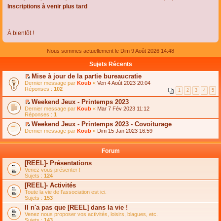
Inscriptions à venir plus tard
À bientôt !
Nous sommes actuellement le Dim 9 Août 2026 14:48
Sujets Récents
Mise à jour de la partie bureaucratie
C
Dernier message par
Koub
«
Ven 4 Août 2023 20:04
o
Réponses :
102
1
2
3
4
5
n
s
Weekend Jeux - Printemps 2023
u
C
Dernier message par
Koub
«
Mar 7 Fév 2023 11:12
l
o
Réponses :
1
t
n
e
Weekend Jeux - Printemps 2023 - Covoiturage
s
r
C
Dernier message par
u
Koub
«
Dim 15 Jan 2023 16:59
l
o
l
e
n
t
m
s
e
Forum
e
u
r
s
l
l
[REEL]- Présentations
s
t
e
Venez vous présenter !
a
e
m
Sujets :
124
g
r
e
e
l
s
[REEL]- Activités
n
e
s
Toute la vie de l'association est ici.
o
m
a
Sujets :
153
n
e
g
l
s
Il n'a pas que [REEL] dans la vie !
e
u
s
n
Venez nous proposer vos activités, loisirs, blagues, etc.
l
a
o
Sujets :
143