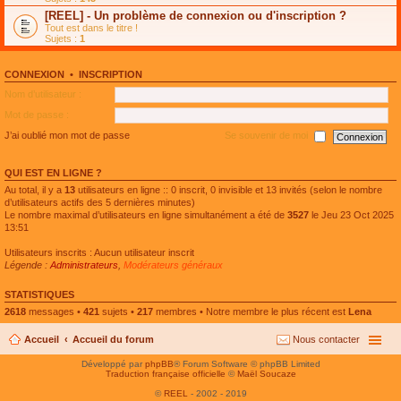
e
g
n
[REEL] - Un problème de connexion ou d'inscription ?
p
e
l
l
n
Tout est dans le titre !
u
u
o
Sujets :
1
l
s
n
e
r
l
p
é
u
l
CONNEXION
•
INSCRIPTION
c
l
u
e
e
Nom d’utilisateur :
s
n
p
r
t
l
Mot de passe :
é
u
c
s
J’ai oublié mon mot de passe
Se souvenir de moi
e
r
n
é
t
c
QUI EST EN LIGNE ?
e
n
Au total, il y a
13
utilisateurs en ligne :: 0 inscrit, 0 invisible et 13 invités (selon le nombre
t
d’utilisateurs actifs des 5 dernières minutes)
Le nombre maximal d’utilisateurs en ligne simultanément a été de
3527
le Jeu 23 Oct 2025
13:51
Utilisateurs inscrits : Aucun utilisateur inscrit
Légende :
Administrateurs
,
Modérateurs généraux
STATISTIQUES
2618
messages •
421
sujets •
217
membres • Notre membre le plus récent est
Lena
Accueil
Accueil du forum
Nous contacter
Développé par
phpBB
® Forum Software © phpBB Limited
Traduction française officielle
©
Maël Soucaze
©
REEL
- 2002 - 2019