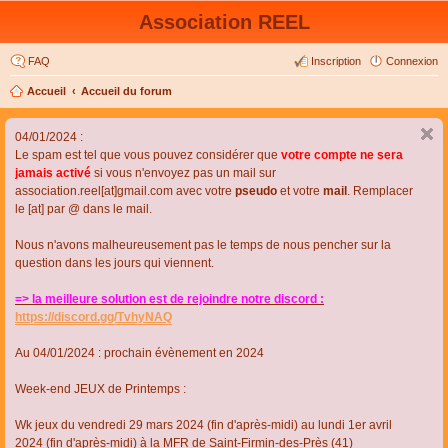
Association REEL
FAQ
Inscription
Connexion
Accueil
Accueil du forum
04/01/2024 :
Le spam est tel que vous pouvez considérer que
votre compte ne sera
jamais activé
si vous n'envoyez pas un mail sur
association.reel[at]gmail.com avec votre
pseudo
et votre
mail
. Remplacer
le [at] par @ dans le mail.
Nous n'avons malheureusement pas le temps de nous pencher sur la
question dans les jours qui viennent.
=> la meilleure solution est de rejoindre notre discord :
https://discord.gg/TvhyNAQ
Au 04/01/2024 : prochain évènement en 2024
Week-end JEUX de Printemps :
Wk jeux du vendredi 29 mars 2024 (fin d'après-midi) au lundi 1er avril
2024 (fin d'après-midi) à la MFR de Saint-Firmin-des-Près (41)