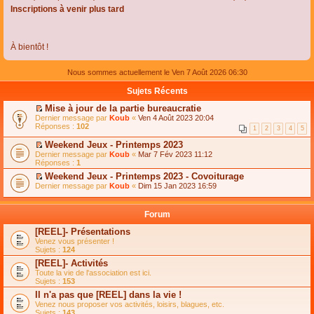
Inscriptions à venir plus tard
À bientôt !
Nous sommes actuellement le Ven 7 Août 2026 06:30
Sujets Récents
Mise à jour de la partie bureaucratie
C
Dernier message par
Koub
«
Ven 4 Août 2023 20:04
o
Réponses :
102
1
2
3
4
5
n
s
Weekend Jeux - Printemps 2023
u
C
Dernier message par
Koub
«
Mar 7 Fév 2023 11:12
l
o
Réponses :
1
t
n
e
Weekend Jeux - Printemps 2023 - Covoiturage
s
r
C
Dernier message par
u
Koub
«
Dim 15 Jan 2023 16:59
l
o
l
e
n
t
m
s
e
Forum
e
u
r
s
l
l
[REEL]- Présentations
s
t
e
Venez vous présenter !
a
e
m
Sujets :
124
g
r
e
e
l
s
[REEL]- Activités
n
e
s
Toute la vie de l'association est ici.
o
m
a
Sujets :
153
n
e
g
l
s
Il n'a pas que [REEL] dans la vie !
e
u
s
n
Venez nous proposer vos activités, loisirs, blagues, etc.
l
a
o
Sujets :
143