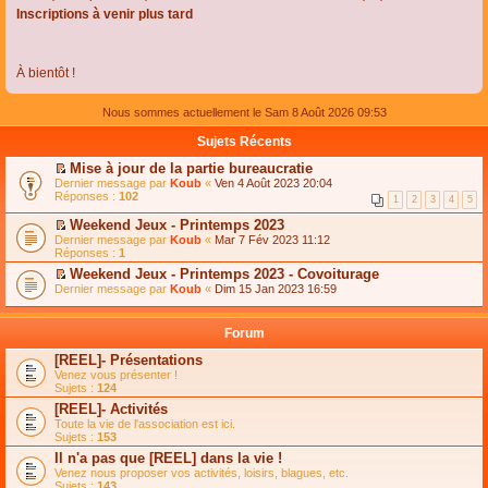
Inscriptions à venir plus tard
À bientôt !
Nous sommes actuellement le Sam 8 Août 2026 09:53
Sujets Récents
Mise à jour de la partie bureaucratie
C
Dernier message par
Koub
«
Ven 4 Août 2023 20:04
o
Réponses :
102
1
2
3
4
5
n
s
Weekend Jeux - Printemps 2023
u
C
Dernier message par
Koub
«
Mar 7 Fév 2023 11:12
l
o
Réponses :
1
t
n
e
Weekend Jeux - Printemps 2023 - Covoiturage
s
r
C
Dernier message par
u
Koub
«
Dim 15 Jan 2023 16:59
l
o
l
e
n
t
m
s
e
Forum
e
u
r
s
l
l
[REEL]- Présentations
s
t
e
Venez vous présenter !
a
e
m
Sujets :
124
g
r
e
e
l
s
[REEL]- Activités
n
e
s
Toute la vie de l'association est ici.
o
m
a
Sujets :
153
n
e
g
l
s
Il n'a pas que [REEL] dans la vie !
e
u
s
n
Venez nous proposer vos activités, loisirs, blagues, etc.
l
a
o
Sujets :
143