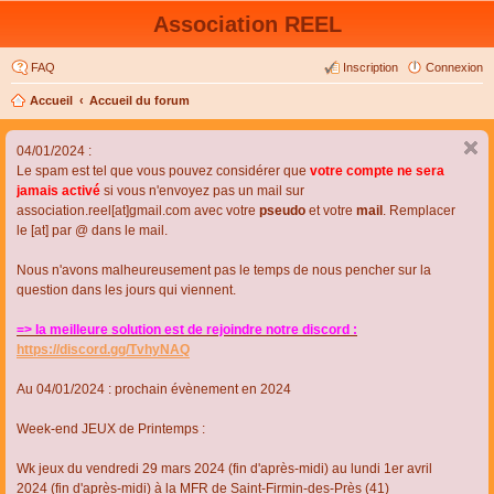
Association REEL
FAQ
Inscription
Connexion
Accueil
Accueil du forum
04/01/2024 :
Le spam est tel que vous pouvez considérer que
votre compte ne sera
jamais activé
si vous n'envoyez pas un mail sur
association.reel[at]gmail.com avec votre
pseudo
et votre
mail
. Remplacer
le [at] par @ dans le mail.
Nous n'avons malheureusement pas le temps de nous pencher sur la
question dans les jours qui viennent.
=> la meilleure solution est de rejoindre notre discord :
https://discord.gg/TvhyNAQ
Au 04/01/2024 : prochain évènement en 2024
Week-end JEUX de Printemps :
Wk jeux du vendredi 29 mars 2024 (fin d'après-midi) au lundi 1er avril
2024 (fin d'après-midi) à la MFR de Saint-Firmin-des-Près (41)