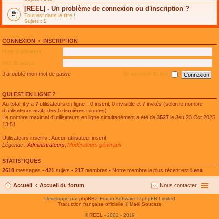
e
g
n
[REEL] - Un problème de connexion ou d'inscription ?
p
e
l
l
n
Tout est dans le titre !
u
u
o
Sujets :
1
l
s
n
e
r
l
p
é
u
l
CONNEXION
•
INSCRIPTION
c
l
u
e
e
Nom d’utilisateur :
s
n
p
r
t
l
Mot de passe :
é
u
c
s
J’ai oublié mon mot de passe
Se souvenir de moi
e
r
n
é
t
c
QUI EST EN LIGNE ?
e
n
Au total, il y a
7
utilisateurs en ligne :: 0 inscrit, 0 invisible et 7 invités (selon le nombre
t
d’utilisateurs actifs des 5 dernières minutes)
Le nombre maximal d’utilisateurs en ligne simultanément a été de
3527
le Jeu 23 Oct 2025
13:51
Utilisateurs inscrits : Aucun utilisateur inscrit
Légende :
Administrateurs
,
Modérateurs généraux
STATISTIQUES
2618
messages •
421
sujets •
217
membres • Notre membre le plus récent est
Lena
Accueil
Accueil du forum
Nous contacter
Développé par
phpBB
® Forum Software © phpBB Limited
Traduction française officielle
©
Maël Soucaze
©
REEL
- 2002 - 2019