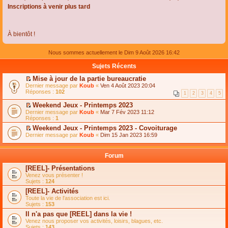
Inscriptions à venir plus tard
À bientôt !
Nous sommes actuellement le Dim 9 Août 2026 16:42
Sujets Récents
Mise à jour de la partie bureaucratie
C
Dernier message par
Koub
«
Ven 4 Août 2023 20:04
o
Réponses :
102
1
2
3
4
5
n
s
Weekend Jeux - Printemps 2023
u
C
Dernier message par
Koub
«
Mar 7 Fév 2023 11:12
l
o
Réponses :
1
t
n
e
Weekend Jeux - Printemps 2023 - Covoiturage
s
r
C
Dernier message par
u
Koub
«
Dim 15 Jan 2023 16:59
l
o
l
e
n
t
m
s
e
Forum
e
u
r
s
l
l
[REEL]- Présentations
s
t
e
Venez vous présenter !
a
e
m
Sujets :
124
g
r
e
e
l
s
[REEL]- Activités
n
e
s
Toute la vie de l'association est ici.
o
m
a
Sujets :
153
n
e
g
l
s
Il n'a pas que [REEL] dans la vie !
e
u
s
n
Venez nous proposer vos activités, loisirs, blagues, etc.
l
a
o
Sujets :
143