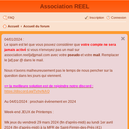
Association REEL
FAQ
Inscription
Connexion
Accueil
Accueil du forum
04/01/2024 :
Le spam est tel que vous pouvez considérer que
votre compte ne sera
jamais activé
si vous n'envoyez pas un mail sur
association.reel[at]gmail.com avec votre
pseudo
et votre
mail
. Remplacer
le [at] par @ dans le mail.
Nous n'avons malheureusement pas le temps de nous pencher sur la
question dans les jours qui viennent.
=> la meilleure solution est de rejoindre notre discord :
https://discord.gg/TvhyNAQ
Au 04/01/2024 : prochain évènement en 2024
Week-end JEUX de Printemps :
Wk jeux du vendredi 29 mars 2024 (fin d'après-midi) au lundi 1er avril
2024 (fin d'après-midi) à la MFR de Saint-Firmin-des-Près (41)