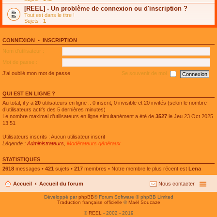
e
g
n
[REEL] - Un problème de connexion ou d'inscription ?
p
e
l
l
n
Tout est dans le titre !
u
u
o
Sujets :
1
l
s
n
e
r
l
p
é
u
l
CONNEXION
•
INSCRIPTION
c
l
u
e
e
Nom d’utilisateur :
s
n
p
r
t
l
Mot de passe :
é
u
c
s
J’ai oublié mon mot de passe
Se souvenir de moi
e
r
n
é
t
c
QUI EST EN LIGNE ?
e
n
Au total, il y a
20
utilisateurs en ligne :: 0 inscrit, 0 invisible et 20 invités (selon le nombre
t
d’utilisateurs actifs des 5 dernières minutes)
Le nombre maximal d’utilisateurs en ligne simultanément a été de
3527
le Jeu 23 Oct 2025
13:51
Utilisateurs inscrits : Aucun utilisateur inscrit
Légende :
Administrateurs
,
Modérateurs généraux
STATISTIQUES
2618
messages •
421
sujets •
217
membres • Notre membre le plus récent est
Lena
Accueil
Accueil du forum
Nous contacter
Développé par
phpBB
® Forum Software © phpBB Limited
Traduction française officielle
©
Maël Soucaze
©
REEL
- 2002 - 2019