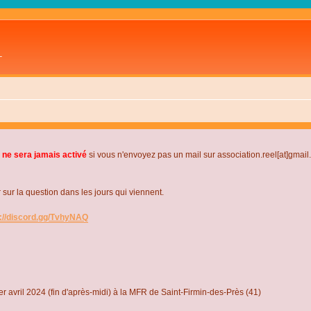
L
 ne sera jamais activé
si vous n'envoyez pas un mail sur association.reel[at]gmai
r la question dans les jours qui viennent.
s://discord.gg/TvhyNAQ
r avril 2024 (fin d'après-midi) à la MFR de Saint-Firmin-des-Près (41)