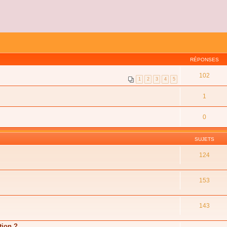
RÉPONSES
102
1
2
3
4
5
1
0
SUJETS
124
153
143
tion ?