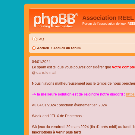
Association REEL
Forum de l'association de jeux REE
FAQ
Accueil
Accueil du forum
04/01/2024 :
Le spam est tel que vous pouvez considérer que
votre compte
@ dans le mail.
Nous n'avons malheureusement pas le temps de nous pencher su
=> la meilleure solution est de rejoindre notre discord :
http
Au 04/01/2024 : prochain évènement en 2024
Week-end JEUX de Printemps :
Wk jeux du vendredi 29 mars 2024 (fin d'après-midi) au lundi 1e
Inscriptions à venir plus tard