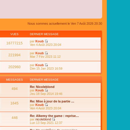
Nous sommes actuellement le Ven 7 Août 2026 20:30
VUES
DERNIER MESSAGE
par
Koub
16777215
C
Ven 4 Août 2023 20:04
o
n
par
Koub
s
221994
C
Mar 7 Fév 2023 11:12
u
o
l
n
par
Koub
t
s
202960
C
Dim 15 Jan 2023 16:59
e
u
o
r
l
n
l
t
s
e
MESSAGES
DERNIER MESSAGE
e
u
d
r
l
e
Re: Nicoleblond
l
494
t
r
par
Koub
e
e
n
C
Jeu 18 Sep 2014 19:46
d
r
i
o
e
l
e
n
Re: Mise à jour de la partie …
r
e
1645
r
s
par
Koub
n
d
m
u
C
Ven 4 Août 2023 20:04
i
e
e
l
o
e
r
s
t
n
r
Re: Alkemy the game : reprise…
n
s
446
e
s
m
par
nicoleblond
i
a
r
u
e
C
Lun 13 Sep 2021 12:37
e
g
l
l
s
o
r
e
e
t
s
n