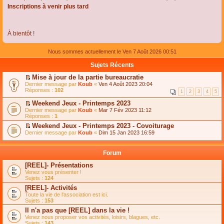
Inscriptions à venir plus tard
À bientôt !
Nous sommes actuellement le Ven 7 Août 2026 00:51
Sujets Récents
Mise à jour de la partie bureaucratie
C
Dernier message par
Koub
«
Ven 4 Août 2023 20:04
o
Réponses :
102
1
2
3
4
5
n
s
Weekend Jeux - Printemps 2023
u
C
Dernier message par
Koub
«
Mar 7 Fév 2023 11:12
l
o
Réponses :
1
t
n
e
Weekend Jeux - Printemps 2023 - Covoiturage
s
r
C
Dernier message par
u
Koub
«
Dim 15 Jan 2023 16:59
l
o
l
e
n
t
m
s
e
Forum
e
u
r
s
l
l
[REEL]- Présentations
s
t
e
Venez vous présenter !
a
e
m
Sujets :
124
g
r
e
e
l
s
[REEL]- Activités
n
e
s
Toute la vie de l'association est ici.
o
m
a
Sujets :
153
n
e
g
l
s
Il n'a pas que [REEL] dans la vie !
e
u
s
n
Venez nous proposer vos activités, loisirs, blagues, etc.
l
a
o
Sujets :
143