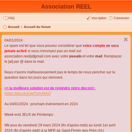
Association REEL
FAQ
Inscription
Connexion
Accueil
Accueil du forum
04/01/2024 :
Le spam est tel que vous pouvez considérer que
votre compte ne sera
jamais activé
si vous n'envoyez pas un mail sur
association.reel[at]gmail.com avec votre
pseudo
et votre
mail
. Remplacer
le [at] par @ dans le mail.
Nous n'avons malheureusement pas le temps de nous pencher sur la
question dans les jours qui viennent.
=> la meilleure solution est de rejoindre notre discord :
https://discord.gg/TvhyNAQ
Au 04/01/2024 : prochain évènement en 2024
Week-end JEUX de Printemps :
Wk jeux du vendredi 29 mars 2024 (fin d'après-midi) au lundi 1er avril
2024 (fin d'après-midi) à la MFR de Saint-Firmin-des-Près (41)