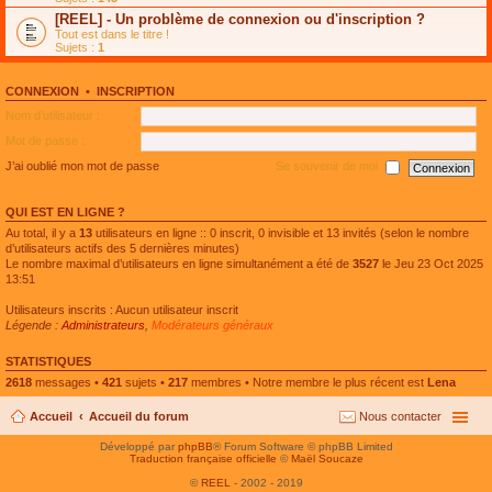
e
g
n
[REEL] - Un problème de connexion ou d'inscription ?
p
e
l
l
n
Tout est dans le titre !
u
u
o
Sujets :
1
l
s
n
e
r
l
p
é
u
l
CONNEXION
•
INSCRIPTION
c
l
u
e
e
Nom d’utilisateur :
s
n
p
r
t
l
Mot de passe :
é
u
c
s
J’ai oublié mon mot de passe
Se souvenir de moi
e
r
n
é
t
c
QUI EST EN LIGNE ?
e
n
Au total, il y a
13
utilisateurs en ligne :: 0 inscrit, 0 invisible et 13 invités (selon le nombre
t
d’utilisateurs actifs des 5 dernières minutes)
Le nombre maximal d’utilisateurs en ligne simultanément a été de
3527
le Jeu 23 Oct 2025
13:51
Utilisateurs inscrits : Aucun utilisateur inscrit
Légende :
Administrateurs
,
Modérateurs généraux
STATISTIQUES
2618
messages •
421
sujets •
217
membres • Notre membre le plus récent est
Lena
Accueil
Accueil du forum
Nous contacter
Développé par
phpBB
® Forum Software © phpBB Limited
Traduction française officielle
©
Maël Soucaze
©
REEL
- 2002 - 2019