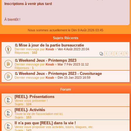
Inscriptions à venir plus tard
À bientôt !
Nous sommes actuellement le Dim 9 Août 2026 03:45
Sujets Récents
Mise à jour de la partie bureaucratie
C
Dernier message par
Koub
«
Ven 4 Août 2023 20:04
o
Réponses :
102
1
2
3
4
5
n
s
Weekend Jeux - Printemps 2023
u
C
Dernier message par
Koub
«
Mar 7 Fév 2023 11:12
l
o
Réponses :
1
t
n
e
Weekend Jeux - Printemps 2023 - Covoiturage
s
r
C
Dernier message par
u
Koub
«
Dim 15 Jan 2023 16:59
l
o
l
e
n
t
m
s
e
Forum
e
u
r
s
l
l
[REEL]- Présentations
s
t
e
Venez vous présenter !
a
e
m
Sujets :
124
g
r
e
e
l
s
[REEL]- Activités
n
e
s
Toute la vie de l'association est ici.
o
m
a
Sujets :
153
n
e
g
l
s
Il n'a pas que [REEL] dans la vie !
e
u
s
n
Venez nous proposer vos activités, loisirs, blagues, etc.
l
a
o
Sujets :
143