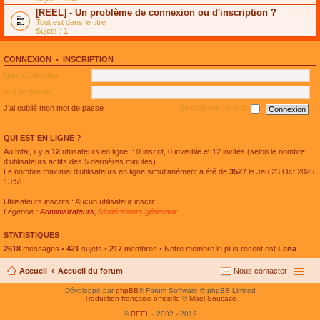
e
g
n
[REEL] - Un problème de connexion ou d'inscription ?
p
e
l
l
n
Tout est dans le titre !
u
u
o
Sujets :
1
l
s
n
e
r
l
p
é
u
l
CONNEXION
•
INSCRIPTION
c
l
u
e
e
Nom d’utilisateur :
s
n
p
r
t
l
Mot de passe :
é
u
c
s
J’ai oublié mon mot de passe
Se souvenir de moi
e
r
n
é
t
c
QUI EST EN LIGNE ?
e
n
Au total, il y a
12
utilisateurs en ligne :: 0 inscrit, 0 invisible et 12 invités (selon le nombre
t
d’utilisateurs actifs des 5 dernières minutes)
Le nombre maximal d’utilisateurs en ligne simultanément a été de
3527
le Jeu 23 Oct 2025
13:51
Utilisateurs inscrits : Aucun utilisateur inscrit
Légende :
Administrateurs
,
Modérateurs généraux
STATISTIQUES
2618
messages •
421
sujets •
217
membres • Notre membre le plus récent est
Lena
Accueil
Accueil du forum
Nous contacter
Développé par
phpBB
® Forum Software © phpBB Limited
Traduction française officielle
©
Maël Soucaze
©
REEL
- 2002 - 2019