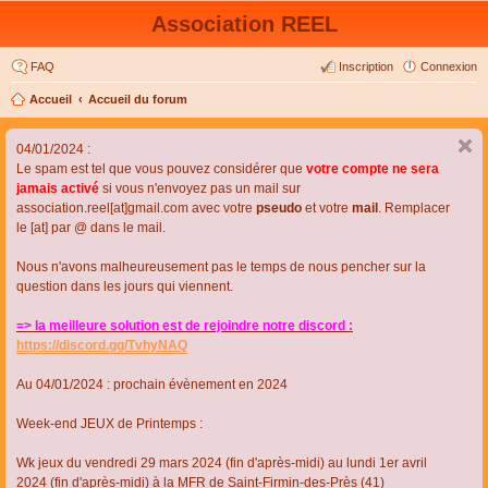
Association REEL
FAQ
Inscription
Connexion
Accueil
Accueil du forum
04/01/2024 :
Le spam est tel que vous pouvez considérer que
votre compte ne sera
jamais activé
si vous n'envoyez pas un mail sur
association.reel[at]gmail.com avec votre
pseudo
et votre
mail
. Remplacer
le [at] par @ dans le mail.
Nous n'avons malheureusement pas le temps de nous pencher sur la
question dans les jours qui viennent.
=> la meilleure solution est de rejoindre notre discord :
https://discord.gg/TvhyNAQ
Au 04/01/2024 : prochain évènement en 2024
Week-end JEUX de Printemps :
Wk jeux du vendredi 29 mars 2024 (fin d'après-midi) au lundi 1er avril
2024 (fin d'après-midi) à la MFR de Saint-Firmin-des-Près (41)