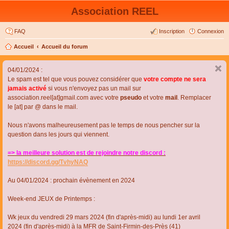
Association REEL
FAQ
Inscription
Connexion
Accueil
Accueil du forum
04/01/2024 :
Le spam est tel que vous pouvez considérer que
votre compte ne sera
jamais activé
si vous n'envoyez pas un mail sur
association.reel[at]gmail.com avec votre
pseudo
et votre
mail
. Remplacer
le [at] par @ dans le mail.
Nous n'avons malheureusement pas le temps de nous pencher sur la
question dans les jours qui viennent.
=> la meilleure solution est de rejoindre notre discord :
https://discord.gg/TvhyNAQ
Au 04/01/2024 : prochain évènement en 2024
Week-end JEUX de Printemps :
Wk jeux du vendredi 29 mars 2024 (fin d'après-midi) au lundi 1er avril
2024 (fin d'après-midi) à la MFR de Saint-Firmin-des-Près (41)