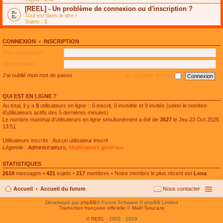
e
g
n
[REEL] - Un problème de connexion ou d'inscription ?
p
e
l
l
n
Tout est dans le titre !
u
u
o
Sujets :
1
l
s
n
e
r
l
p
é
u
l
CONNEXION
•
INSCRIPTION
c
l
u
e
e
Nom d’utilisateur :
s
n
p
r
t
l
Mot de passe :
é
u
c
s
J’ai oublié mon mot de passe
Se souvenir de moi
e
r
n
é
t
c
QUI EST EN LIGNE ?
e
n
Au total, il y a
9
utilisateurs en ligne :: 0 inscrit, 0 invisible et 9 invités (selon le nombre
t
d’utilisateurs actifs des 5 dernières minutes)
Le nombre maximal d’utilisateurs en ligne simultanément a été de
3527
le Jeu 23 Oct 2025
13:51
Utilisateurs inscrits : Aucun utilisateur inscrit
Légende :
Administrateurs
,
Modérateurs généraux
STATISTIQUES
2618
messages •
421
sujets •
217
membres • Notre membre le plus récent est
Lena
Accueil
Accueil du forum
Nous contacter
Développé par
phpBB
® Forum Software © phpBB Limited
Traduction française officielle
©
Maël Soucaze
©
REEL
- 2002 - 2019