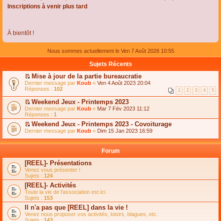
Inscriptions à venir plus tard
À bientôt !
Nous sommes actuellement le Ven 7 Août 2026 10:55
Sujets Récents
Mise à jour de la partie bureaucratie
C
Dernier message par
Koub
«
Ven 4 Août 2023 20:04
o
Réponses :
102
1
2
3
4
5
n
s
Weekend Jeux - Printemps 2023
u
C
Dernier message par
Koub
«
Mar 7 Fév 2023 11:12
l
o
Réponses :
1
t
n
e
Weekend Jeux - Printemps 2023 - Covoiturage
s
r
C
Dernier message par
u
Koub
«
Dim 15 Jan 2023 16:59
l
o
l
e
n
t
m
s
e
Forum
e
u
r
s
l
l
[REEL]- Présentations
s
t
e
Venez vous présenter !
a
e
m
Sujets :
124
g
r
e
e
l
s
[REEL]- Activités
n
e
s
Toute la vie de l'association est ici.
o
m
a
Sujets :
153
n
e
g
l
s
Il n'a pas que [REEL] dans la vie !
e
u
s
n
Venez nous proposer vos activités, loisirs, blagues, etc.
l
a
o
Sujets :
143