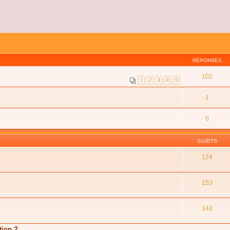
RÉPONSES
102
1
2
3
4
5
1
0
SUJETS
124
153
143
tion ?