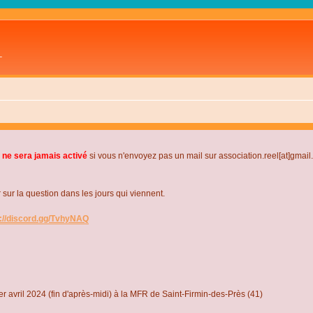
L
 ne sera jamais activé
si vous n'envoyez pas un mail sur association.reel[at]gmai
r la question dans les jours qui viennent.
s://discord.gg/TvhyNAQ
r avril 2024 (fin d'après-midi) à la MFR de Saint-Firmin-des-Près (41)