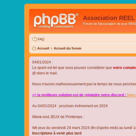
Association REEL
Forum de l'association de jeux REE
FAQ
Accueil
Accueil du forum
04/01/2024 :
Le spam est tel que vous pouvez considérer que
votre compte
@ dans le mail.
Nous n'avons malheureusement pas le temps de nous pencher su
=> la meilleure solution est de rejoindre notre discord :
http
Au 04/01/2024 : prochain évènement en 2024
Week-end JEUX de Printemps :
Wk jeux du vendredi 29 mars 2024 (fin d'après-midi) au lundi 1e
Inscriptions à venir plus tard