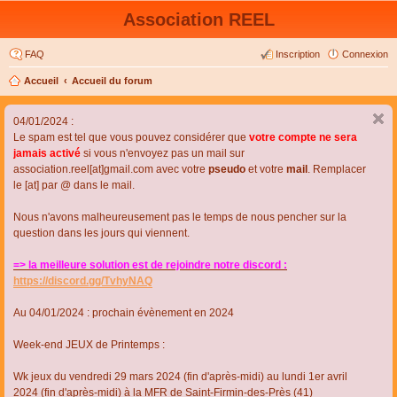
Association REEL
FAQ
Inscription
Connexion
Accueil
Accueil du forum
04/01/2024 :
Le spam est tel que vous pouvez considérer que
votre compte ne sera
jamais activé
si vous n'envoyez pas un mail sur
association.reel[at]gmail.com avec votre
pseudo
et votre
mail
. Remplacer
le [at] par @ dans le mail.
Nous n'avons malheureusement pas le temps de nous pencher sur la
question dans les jours qui viennent.
=> la meilleure solution est de rejoindre notre discord :
https://discord.gg/TvhyNAQ
Au 04/01/2024 : prochain évènement en 2024
Week-end JEUX de Printemps :
Wk jeux du vendredi 29 mars 2024 (fin d'après-midi) au lundi 1er avril
2024 (fin d'après-midi) à la MFR de Saint-Firmin-des-Près (41)