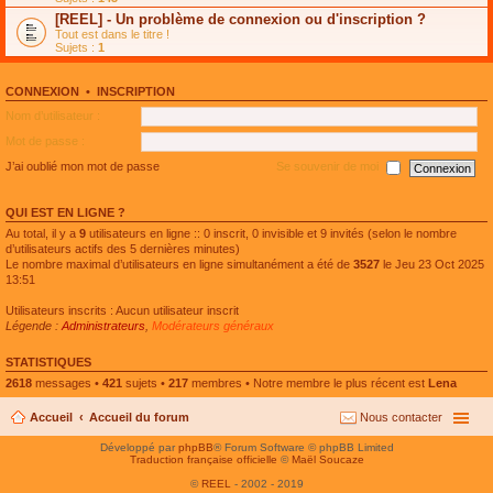
e
g
n
[REEL] - Un problème de connexion ou d'inscription ?
p
e
l
l
n
Tout est dans le titre !
u
u
o
Sujets :
1
l
s
n
e
r
l
p
é
u
l
CONNEXION
•
INSCRIPTION
c
l
u
e
e
Nom d’utilisateur :
s
n
p
r
t
l
Mot de passe :
é
u
c
s
J’ai oublié mon mot de passe
Se souvenir de moi
e
r
n
é
t
c
QUI EST EN LIGNE ?
e
n
Au total, il y a
9
utilisateurs en ligne :: 0 inscrit, 0 invisible et 9 invités (selon le nombre
t
d’utilisateurs actifs des 5 dernières minutes)
Le nombre maximal d’utilisateurs en ligne simultanément a été de
3527
le Jeu 23 Oct 2025
13:51
Utilisateurs inscrits : Aucun utilisateur inscrit
Légende :
Administrateurs
,
Modérateurs généraux
STATISTIQUES
2618
messages •
421
sujets •
217
membres • Notre membre le plus récent est
Lena
Accueil
Accueil du forum
Nous contacter
Développé par
phpBB
® Forum Software © phpBB Limited
Traduction française officielle
©
Maël Soucaze
©
REEL
- 2002 - 2019