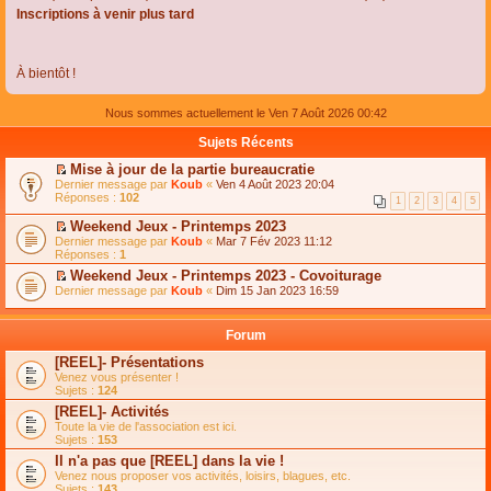
Inscriptions à venir plus tard
À bientôt !
Nous sommes actuellement le Ven 7 Août 2026 00:42
Sujets Récents
Mise à jour de la partie bureaucratie
C
Dernier message par
Koub
«
Ven 4 Août 2023 20:04
o
Réponses :
102
1
2
3
4
5
n
s
Weekend Jeux - Printemps 2023
u
C
Dernier message par
Koub
«
Mar 7 Fév 2023 11:12
l
o
Réponses :
1
t
n
e
Weekend Jeux - Printemps 2023 - Covoiturage
s
r
C
Dernier message par
u
Koub
«
Dim 15 Jan 2023 16:59
l
o
l
e
n
t
m
s
e
Forum
e
u
r
s
l
l
[REEL]- Présentations
s
t
e
Venez vous présenter !
a
e
m
Sujets :
124
g
r
e
e
l
s
[REEL]- Activités
n
e
s
Toute la vie de l'association est ici.
o
m
a
Sujets :
153
n
e
g
l
s
Il n'a pas que [REEL] dans la vie !
e
u
s
n
Venez nous proposer vos activités, loisirs, blagues, etc.
l
a
o
Sujets :
143