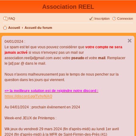
Association REEL
FAQ
Inscription
Connexion
Accueil
Accueil du forum
04/01/2024 :
Le spam est tel que vous pouvez considérer que
votre compte ne sera
jamais activé
si vous n'envoyez pas un mail sur
association.reel[at]gmail.com avec votre
pseudo
et votre
mail
. Remplacer
le [at] par @ dans le mail.
Nous n'avons malheureusement pas le temps de nous pencher sur la
question dans les jours qui viennent.
=> la meilleure solution est de rejoindre notre discord :
https://discord.gg/TvhyNAQ
Au 04/01/2024 : prochain évènement en 2024
Week-end JEUX de Printemps :
Wk jeux du vendredi 29 mars 2024 (fin d'après-midi) au lundi 1er avril
2024 (fin d'après-midi) à la MFR de Saint-Firmin-des-Près (41)