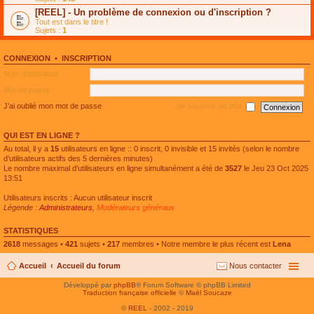
e
g
n
[REEL] - Un problème de connexion ou d'inscription ?
p
e
l
l
n
Tout est dans le titre !
u
u
o
Sujets :
1
l
s
n
e
r
l
p
é
u
l
CONNEXION
•
INSCRIPTION
c
l
u
e
e
Nom d’utilisateur :
s
n
p
r
t
l
Mot de passe :
é
u
c
s
J’ai oublié mon mot de passe
Se souvenir de moi
e
r
n
é
t
c
QUI EST EN LIGNE ?
e
n
Au total, il y a
15
utilisateurs en ligne :: 0 inscrit, 0 invisible et 15 invités (selon le nombre
t
d’utilisateurs actifs des 5 dernières minutes)
Le nombre maximal d’utilisateurs en ligne simultanément a été de
3527
le Jeu 23 Oct 2025
13:51
Utilisateurs inscrits : Aucun utilisateur inscrit
Légende :
Administrateurs
,
Modérateurs généraux
STATISTIQUES
2618
messages •
421
sujets •
217
membres • Notre membre le plus récent est
Lena
Accueil
Accueil du forum
Nous contacter
Développé par
phpBB
® Forum Software © phpBB Limited
Traduction française officielle
©
Maël Soucaze
©
REEL
- 2002 - 2019