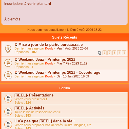
Inscriptions à venir plus tard
À bientôt !
Nous sommes actuellement le Dim 9 Août 2026 13:22
Sujets Récents
Mise à jour de la partie bureaucratie
C
Dernier message par
Koub
«
Ven 4 Août 2023 20:04
o
Réponses :
102
1
2
3
4
5
n
s
Weekend Jeux - Printemps 2023
u
C
Dernier message par
Koub
«
Mar 7 Fév 2023 11:12
l
o
Réponses :
1
t
n
e
Weekend Jeux - Printemps 2023 - Covoiturage
s
r
C
Dernier message par
u
Koub
«
Dim 15 Jan 2023 16:59
l
o
l
e
n
t
m
s
e
Forum
e
u
r
s
l
l
[REEL]- Présentations
s
t
e
Venez vous présenter !
a
e
m
Sujets :
124
g
r
e
e
l
s
[REEL]- Activités
n
e
s
Toute la vie de l'association est ici.
o
m
a
Sujets :
153
n
e
g
l
s
Il n'a pas que [REEL] dans la vie !
e
u
s
n
Venez nous proposer vos activités, loisirs, blagues, etc.
l
a
o
Sujets :
143