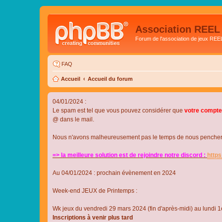
Association REEL
Forum de l'association de jeux REE
FAQ
Accueil
Accueil du forum
04/01/2024 :
Le spam est tel que vous pouvez considérer que
votre compte
@ dans le mail.
Nous n'avons malheureusement pas le temps de nous pencher su
=> la meilleure solution est de rejoindre notre discord :
http
Au 04/01/2024 : prochain évènement en 2024
Week-end JEUX de Printemps :
Wk jeux du vendredi 29 mars 2024 (fin d'après-midi) au lundi 1e
Inscriptions à venir plus tard