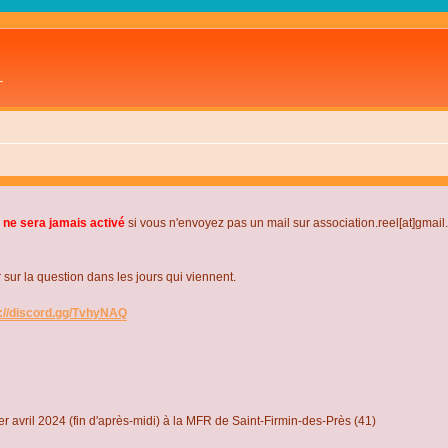
L
 ne sera jamais activé
si vous n'envoyez pas un mail sur association.reel[at]gmai
r la question dans les jours qui viennent.
s://discord.gg/TvhyNAQ
r avril 2024 (fin d'après-midi) à la MFR de Saint-Firmin-des-Près (41)