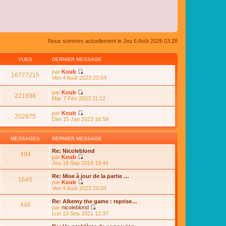
Nous sommes actuellement le Jeu 6 Août 2026 03:28
VUES
DERNIER MESSAGE
par
Koub
16777215
C
Ven 4 Août 2023 20:04
o
n
par
Koub
s
221898
C
Mar 7 Fév 2023 11:12
u
o
l
n
par
Koub
t
s
202875
C
Dim 15 Jan 2023 16:59
e
u
o
r
l
n
l
t
s
e
MESSAGES
DERNIER MESSAGE
e
u
d
r
l
e
Re: Nicoleblond
l
494
t
r
par
Koub
e
e
n
C
Jeu 18 Sep 2014 19:46
d
r
i
o
e
l
e
n
Re: Mise à jour de la partie …
r
e
1645
r
s
par
Koub
n
d
m
u
C
Ven 4 Août 2023 20:04
i
e
e
l
o
e
r
s
t
n
r
Re: Alkemy the game : reprise…
n
s
446
e
s
m
par
nicoleblond
i
a
r
u
e
C
Lun 13 Sep 2021 12:37
e
g
l
l
s
o
r
e
e
t
s
n