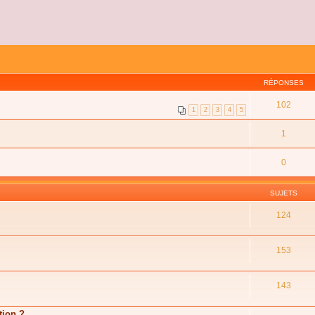
RÉPONSES
102
1
2
3
4
5
1
0
SUJETS
124
153
143
tion ?