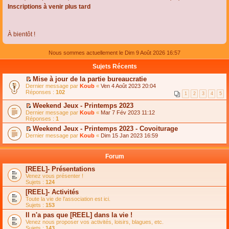
Inscriptions à venir plus tard
À bientôt !
Nous sommes actuellement le Dim 9 Août 2026 16:57
Sujets Récents
Mise à jour de la partie bureaucratie
C
Dernier message par
Koub
«
Ven 4 Août 2023 20:04
o
Réponses :
102
1
2
3
4
5
n
s
Weekend Jeux - Printemps 2023
u
C
Dernier message par
Koub
«
Mar 7 Fév 2023 11:12
l
o
Réponses :
1
t
n
e
Weekend Jeux - Printemps 2023 - Covoiturage
s
r
C
Dernier message par
u
Koub
«
Dim 15 Jan 2023 16:59
l
o
l
e
n
t
m
s
e
Forum
e
u
r
s
l
l
[REEL]- Présentations
s
t
e
Venez vous présenter !
a
e
m
Sujets :
124
g
r
e
e
l
s
[REEL]- Activités
n
e
s
Toute la vie de l'association est ici.
o
m
a
Sujets :
153
n
e
g
l
s
Il n'a pas que [REEL] dans la vie !
e
u
s
n
Venez nous proposer vos activités, loisirs, blagues, etc.
l
a
o
Sujets :
143