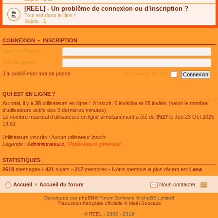
e
g
n
[REEL] - Un problème de connexion ou d'inscription ?
p
e
l
l
n
Tout est dans le titre !
u
u
o
Sujets :
1
l
s
n
e
r
l
p
é
u
l
CONNEXION
•
INSCRIPTION
c
l
u
e
e
Nom d’utilisateur :
s
n
p
r
t
l
Mot de passe :
é
u
c
s
J’ai oublié mon mot de passe
Se souvenir de moi
e
r
n
é
t
c
QUI EST EN LIGNE ?
e
n
Au total, il y a
28
utilisateurs en ligne :: 0 inscrit, 0 invisible et 28 invités (selon le nombre
t
d’utilisateurs actifs des 5 dernières minutes)
Le nombre maximal d’utilisateurs en ligne simultanément a été de
3527
le Jeu 23 Oct 2025
13:51
Utilisateurs inscrits : Aucun utilisateur inscrit
Légende :
Administrateurs
,
Modérateurs généraux
STATISTIQUES
2618
messages •
421
sujets •
217
membres • Notre membre le plus récent est
Lena
Accueil
Accueil du forum
Nous contacter
Développé par
phpBB
® Forum Software © phpBB Limited
Traduction française officielle
©
Maël Soucaze
©
REEL
- 2002 - 2019