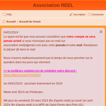
Association REEL
FAQ
Inscription
Connexion
Accueil
Accueil du forum
04/01/2024 :
Le spam est tel que vous pouvez considérer que
votre compte ne sera
jamais activé
si vous n'envoyez pas un mail sur
association.reel[at]gmail.com avec votre
pseudo
et votre
mail
. Remplacer
le [at] par @ dans le mail.
Nous n'avons malheureusement pas le temps de nous pencher sur la
question dans les jours qui viennent.
=> la meilleure solution est de rejoindre notre discord :
https://discord.gg/TvhyNAQ
Au 04/01/2024 : prochain évènement en 2024
Week-end JEUX de Printemps :
Wk jeux du vendredi 29 mars 2024 (fin d'après-midi) au lundi 1er avril
2024 (fin d'après-midi) à la MFR de Saint-Firmin-des-Près (41)