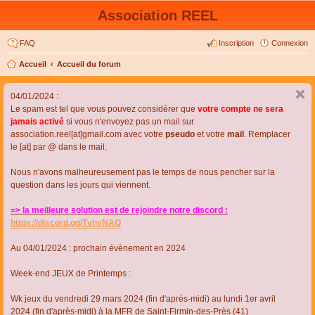
Association REEL
FAQ
Inscription
Connexion
Accueil
Accueil du forum
04/01/2024 :
Le spam est tel que vous pouvez considérer que
votre compte ne sera
jamais activé
si vous n'envoyez pas un mail sur
association.reel[at]gmail.com avec votre
pseudo
et votre
mail
. Remplacer
le [at] par @ dans le mail.
Nous n'avons malheureusement pas le temps de nous pencher sur la
question dans les jours qui viennent.
=> la meilleure solution est de rejoindre notre discord :
https://discord.gg/TvhyNAQ
Au 04/01/2024 : prochain évènement en 2024
Week-end JEUX de Printemps :
Wk jeux du vendredi 29 mars 2024 (fin d'après-midi) au lundi 1er avril
2024 (fin d'après-midi) à la MFR de Saint-Firmin-des-Près (41)