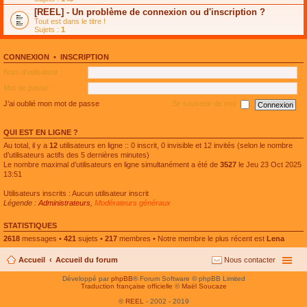
e
g
n
[REEL] - Un problème de connexion ou d'inscription ?
p
e
l
l
n
Tout est dans le titre !
u
u
o
Sujets :
1
l
s
n
e
r
l
p
é
u
l
CONNEXION
•
INSCRIPTION
c
l
u
e
e
Nom d’utilisateur :
s
n
p
r
t
l
Mot de passe :
é
u
c
s
J’ai oublié mon mot de passe
Se souvenir de moi
e
r
n
é
t
c
QUI EST EN LIGNE ?
e
n
Au total, il y a
12
utilisateurs en ligne :: 0 inscrit, 0 invisible et 12 invités (selon le nombre
t
d’utilisateurs actifs des 5 dernières minutes)
Le nombre maximal d’utilisateurs en ligne simultanément a été de
3527
le Jeu 23 Oct 2025
13:51
Utilisateurs inscrits : Aucun utilisateur inscrit
Légende :
Administrateurs
,
Modérateurs généraux
STATISTIQUES
2618
messages •
421
sujets •
217
membres • Notre membre le plus récent est
Lena
Accueil
Accueil du forum
Nous contacter
Développé par
phpBB
® Forum Software © phpBB Limited
Traduction française officielle
©
Maël Soucaze
©
REEL
- 2002 - 2019