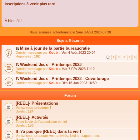
Inscriptions à venir plus tard
À bientôt !
Nous sommes actuellement le Sam 8 Août 2026 07:38
Sujets Récents
Mise à jour de la partie bureaucratie
C
Dernier message par
Koub
«
Ven 4 Août 2023 20:04
o
Réponses :
102
1
2
3
4
5
n
s
Weekend Jeux - Printemps 2023
u
C
Dernier message par
Koub
«
Mar 7 Fév 2023 11:12
l
o
Réponses :
1
t
n
e
Weekend Jeux - Printemps 2023 - Covoiturage
s
r
C
Dernier message par
u
Koub
«
Dim 15 Jan 2023 16:59
l
o
l
e
n
t
m
s
e
Forum
e
u
r
s
l
l
[REEL]- Présentations
s
t
e
Venez vous présenter !
a
e
m
Sujets :
124
g
r
e
e
l
s
[REEL]- Activités
n
e
s
Toute la vie de l'association est ici.
o
m
a
Sujets :
153
n
e
g
l
s
Il n'a pas que [REEL] dans la vie !
e
u
s
n
Venez nous proposer vos activités, loisirs, blagues, etc.
l
a
o
Sujets :
143