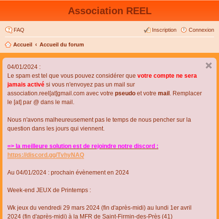
Association REEL
FAQ
Inscription
Connexion
Accueil
Accueil du forum
04/01/2024 :
Le spam est tel que vous pouvez considérer que
votre compte ne sera
jamais activé
si vous n'envoyez pas un mail sur
association.reel[at]gmail.com avec votre
pseudo
et votre
mail
. Remplacer
le [at] par @ dans le mail.
Nous n'avons malheureusement pas le temps de nous pencher sur la
question dans les jours qui viennent.
=> la meilleure solution est de rejoindre notre discord :
https://discord.gg/TvhyNAQ
Au 04/01/2024 : prochain évènement en 2024
Week-end JEUX de Printemps :
Wk jeux du vendredi 29 mars 2024 (fin d'après-midi) au lundi 1er avril
2024 (fin d'après-midi) à la MFR de Saint-Firmin-des-Près (41)