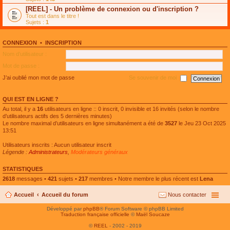
e
g
n
[REEL] - Un problème de connexion ou d'inscription ?
p
e
l
l
n
Tout est dans le titre !
u
u
o
Sujets :
1
l
s
n
e
r
l
p
é
u
l
CONNEXION
•
INSCRIPTION
c
l
u
e
e
Nom d’utilisateur :
s
n
p
r
t
l
Mot de passe :
é
u
c
s
J’ai oublié mon mot de passe
Se souvenir de moi
e
r
n
é
t
c
QUI EST EN LIGNE ?
e
n
Au total, il y a
16
utilisateurs en ligne :: 0 inscrit, 0 invisible et 16 invités (selon le nombre
t
d’utilisateurs actifs des 5 dernières minutes)
Le nombre maximal d’utilisateurs en ligne simultanément a été de
3527
le Jeu 23 Oct 2025
13:51
Utilisateurs inscrits : Aucun utilisateur inscrit
Légende :
Administrateurs
,
Modérateurs généraux
STATISTIQUES
2618
messages •
421
sujets •
217
membres • Notre membre le plus récent est
Lena
Accueil
Accueil du forum
Nous contacter
Développé par
phpBB
® Forum Software © phpBB Limited
Traduction française officielle
©
Maël Soucaze
©
REEL
- 2002 - 2019