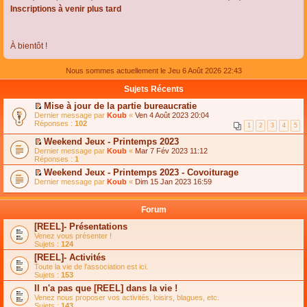
Inscriptions à venir plus tard
À bientôt !
Nous sommes actuellement le Jeu 6 Août 2026 22:43
Sujets Récents
Mise à jour de la partie bureaucratie
C
Dernier message par
Koub
«
Ven 4 Août 2023 20:04
o
Réponses :
102
1
2
3
4
5
n
s
Weekend Jeux - Printemps 2023
u
C
Dernier message par
Koub
«
Mar 7 Fév 2023 11:12
l
o
Réponses :
1
t
n
e
Weekend Jeux - Printemps 2023 - Covoiturage
s
r
C
Dernier message par
u
Koub
«
Dim 15 Jan 2023 16:59
l
o
l
e
n
t
m
s
e
Forum
e
u
r
s
l
l
[REEL]- Présentations
s
t
e
Venez vous présenter !
a
e
m
Sujets :
124
g
r
e
e
l
s
[REEL]- Activités
n
e
s
Toute la vie de l'association est ici.
o
m
a
Sujets :
153
n
e
g
l
s
Il n'a pas que [REEL] dans la vie !
e
u
s
n
Venez nous proposer vos activités, loisirs, blagues, etc.
l
a
o
Sujets :
143