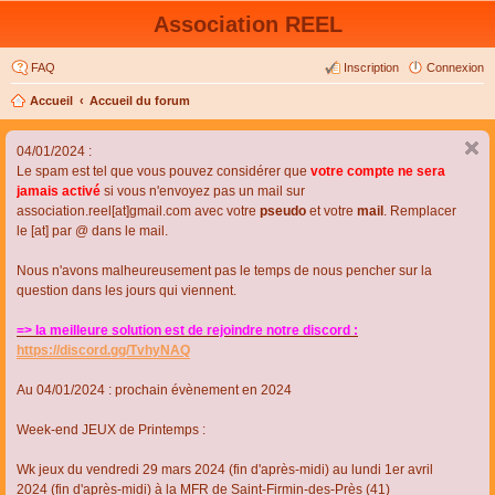
Association REEL
FAQ
Inscription
Connexion
Accueil
Accueil du forum
04/01/2024 :
Le spam est tel que vous pouvez considérer que
votre compte ne sera
jamais activé
si vous n'envoyez pas un mail sur
association.reel[at]gmail.com avec votre
pseudo
et votre
mail
. Remplacer
le [at] par @ dans le mail.
Nous n'avons malheureusement pas le temps de nous pencher sur la
question dans les jours qui viennent.
=> la meilleure solution est de rejoindre notre discord :
https://discord.gg/TvhyNAQ
Au 04/01/2024 : prochain évènement en 2024
Week-end JEUX de Printemps :
Wk jeux du vendredi 29 mars 2024 (fin d'après-midi) au lundi 1er avril
2024 (fin d'après-midi) à la MFR de Saint-Firmin-des-Près (41)