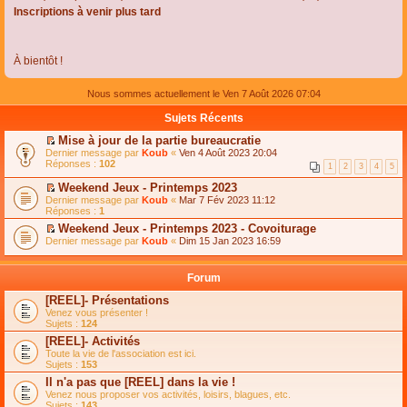
Inscriptions à venir plus tard
À bientôt !
Nous sommes actuellement le Ven 7 Août 2026 07:04
Sujets Récents
Mise à jour de la partie bureaucratie
C
Dernier message par
Koub
«
Ven 4 Août 2023 20:04
o
Réponses :
102
1
2
3
4
5
n
s
Weekend Jeux - Printemps 2023
u
C
Dernier message par
Koub
«
Mar 7 Fév 2023 11:12
l
o
Réponses :
1
t
n
e
Weekend Jeux - Printemps 2023 - Covoiturage
s
r
C
Dernier message par
u
Koub
«
Dim 15 Jan 2023 16:59
l
o
l
e
n
t
m
s
e
Forum
e
u
r
s
l
l
[REEL]- Présentations
s
t
e
Venez vous présenter !
a
e
m
Sujets :
124
g
r
e
e
l
s
[REEL]- Activités
n
e
s
Toute la vie de l'association est ici.
o
m
a
Sujets :
153
n
e
g
l
s
Il n'a pas que [REEL] dans la vie !
e
u
s
n
Venez nous proposer vos activités, loisirs, blagues, etc.
l
a
o
Sujets :
143