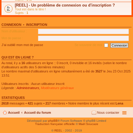
e
g
n
[REEL] - Un problème de connexion ou d'inscription ?
p
e
l
l
n
Tout est dans le titre !
u
u
o
Sujets :
1
l
s
n
e
r
l
p
é
u
l
CONNEXION
•
INSCRIPTION
c
l
u
e
e
Nom d’utilisateur :
s
n
p
r
t
l
Mot de passe :
é
u
c
s
J’ai oublié mon mot de passe
Se souvenir de moi
e
r
n
é
t
c
QUI EST EN LIGNE ?
e
n
Au total, il y a
16
utilisateurs en ligne :: 0 inscrit, 0 invisible et 16 invités (selon le nombre
t
d’utilisateurs actifs des 5 dernières minutes)
Le nombre maximal d’utilisateurs en ligne simultanément a été de
3527
le Jeu 23 Oct 2025
13:51
Utilisateurs inscrits : Aucun utilisateur inscrit
Légende :
Administrateurs
,
Modérateurs généraux
STATISTIQUES
2618
messages •
421
sujets •
217
membres • Notre membre le plus récent est
Lena
Accueil
Accueil du forum
Nous contacter
Développé par
phpBB
® Forum Software © phpBB Limited
Traduction française officielle
©
Maël Soucaze
©
REEL
- 2002 - 2019