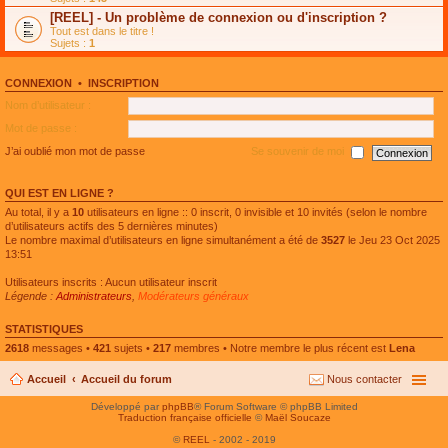
e
g
n
[REEL] - Un problème de connexion ou d'inscription ?
p
e
l
l
n
Tout est dans le titre !
u
u
o
Sujets :
1
l
s
n
e
r
l
p
é
u
l
CONNEXION
•
INSCRIPTION
c
l
u
e
e
Nom d’utilisateur :
s
n
p
r
t
l
Mot de passe :
é
u
c
s
J’ai oublié mon mot de passe
Se souvenir de moi
e
r
n
é
t
c
QUI EST EN LIGNE ?
e
n
Au total, il y a
10
utilisateurs en ligne :: 0 inscrit, 0 invisible et 10 invités (selon le nombre
t
d’utilisateurs actifs des 5 dernières minutes)
Le nombre maximal d’utilisateurs en ligne simultanément a été de
3527
le Jeu 23 Oct 2025
13:51
Utilisateurs inscrits : Aucun utilisateur inscrit
Légende :
Administrateurs
,
Modérateurs généraux
STATISTIQUES
2618
messages •
421
sujets •
217
membres • Notre membre le plus récent est
Lena
Accueil
Accueil du forum
Nous contacter
Développé par
phpBB
® Forum Software © phpBB Limited
Traduction française officielle
©
Maël Soucaze
©
REEL
- 2002 - 2019