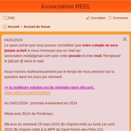
Association REEL
FAQ
Inscription
Connexion
Accueil
Accueil du forum
04/01/2024 :
Le spam est tel que vous pouvez considérer que
votre compte ne sera
jamais activé
si vous n'envoyez pas un mail sur
association.reel[at]gmail.com avec votre
pseudo
et votre
mail
. Remplacer
le [at] par @ dans le mail.
Nous n'avons malheureusement pas le temps de nous pencher sur la
question dans les jours qui viennent.
=> la meilleure solution est de rejoindre notre discord :
https://discord.gg/TvhyNAQ
Au 04/01/2024 : prochain évènement en 2024
Week-end JEUX de Printemps :
Wk jeux du vendredi 29 mars 2024 (fin d'après-midi) au lundi 1er avril
2024 (fin d'après-midi) à la MFR de Saint-Firmin-des-Près (41)