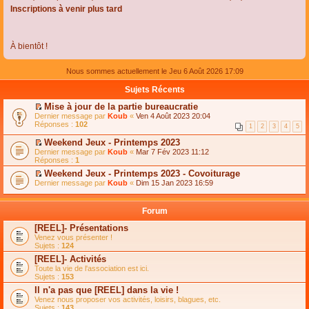
Inscriptions à venir plus tard
À bientôt !
Nous sommes actuellement le Jeu 6 Août 2026 17:09
Sujets Récents
Mise à jour de la partie bureaucratie
C
Dernier message par
Koub
«
Ven 4 Août 2023 20:04
o
Réponses :
102
1
2
3
4
5
n
s
Weekend Jeux - Printemps 2023
u
C
Dernier message par
Koub
«
Mar 7 Fév 2023 11:12
l
o
Réponses :
1
t
n
e
Weekend Jeux - Printemps 2023 - Covoiturage
s
r
C
Dernier message par
u
Koub
«
Dim 15 Jan 2023 16:59
l
o
l
e
n
t
m
s
e
Forum
e
u
r
s
l
l
[REEL]- Présentations
s
t
e
Venez vous présenter !
a
e
m
Sujets :
124
g
r
e
e
l
s
[REEL]- Activités
n
e
s
Toute la vie de l'association est ici.
o
m
a
Sujets :
153
n
e
g
l
s
Il n'a pas que [REEL] dans la vie !
e
u
s
n
Venez nous proposer vos activités, loisirs, blagues, etc.
l
a
o
Sujets :
143