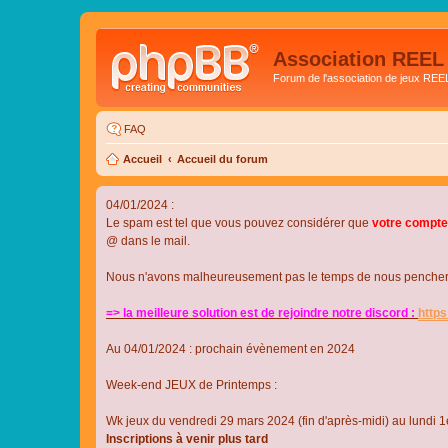
Association REEL
Forum de l'association de jeux REE
FAQ
Accueil
Accueil du forum
04/01/2024 :
Le spam est tel que vous pouvez considérer que
votre compte
@ dans le mail.
Nous n'avons malheureusement pas le temps de nous pencher su
=> la meilleure solution est de rejoindre notre discord :
http
Au 04/01/2024 : prochain évènement en 2024
Week-end JEUX de Printemps :
Wk jeux du vendredi 29 mars 2024 (fin d'après-midi) au lundi 1e
Inscriptions à venir plus tard