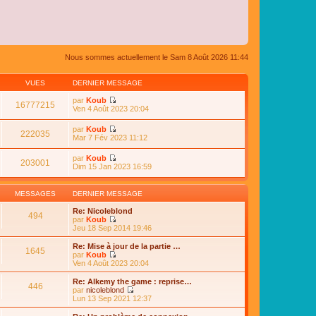
Nous sommes actuellement le Sam 8 Août 2026 11:44
VUES
DERNIER MESSAGE
par
Koub
16777215
C
Ven 4 Août 2023 20:04
o
n
par
Koub
s
222035
C
Mar 7 Fév 2023 11:12
u
o
l
n
par
Koub
t
s
203001
C
Dim 15 Jan 2023 16:59
e
u
o
r
l
n
l
t
s
e
MESSAGES
DERNIER MESSAGE
e
u
d
r
l
e
Re: Nicoleblond
l
494
t
r
par
Koub
e
e
n
C
Jeu 18 Sep 2014 19:46
d
r
i
o
e
l
e
n
Re: Mise à jour de la partie …
r
e
1645
r
s
par
Koub
n
d
m
u
C
Ven 4 Août 2023 20:04
i
e
e
l
o
e
r
s
t
n
r
Re: Alkemy the game : reprise…
n
s
446
e
s
m
par
nicoleblond
i
a
r
u
e
C
Lun 13 Sep 2021 12:37
e
g
l
l
s
o
r
e
e
t
s
n