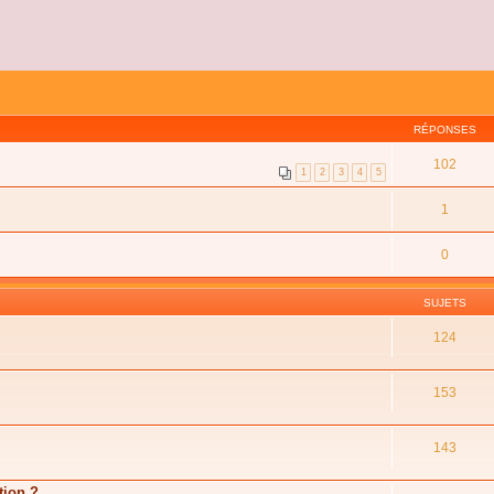
RÉPONSES
102
1
2
3
4
5
1
0
SUJETS
124
153
143
tion ?