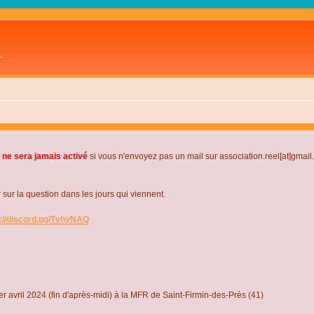
L
 ne sera jamais activé
si vous n'envoyez pas un mail sur association.reel[at]gmai
r la question dans les jours qui viennent.
s://discord.gg/TvhyNAQ
r avril 2024 (fin d'après-midi) à la MFR de Saint-Firmin-des-Près (41)