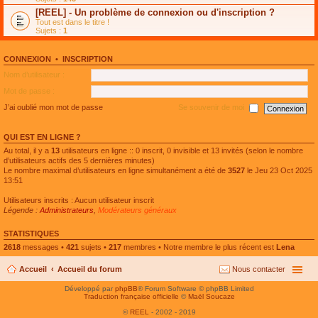
e
g
n
[REEL] - Un problème de connexion ou d'inscription ?
p
e
l
l
n
Tout est dans le titre !
u
u
o
Sujets :
1
l
s
n
e
r
l
p
é
u
l
CONNEXION
•
INSCRIPTION
c
l
u
e
e
Nom d’utilisateur :
s
n
p
r
t
l
Mot de passe :
é
u
c
s
J’ai oublié mon mot de passe
Se souvenir de moi
e
r
n
é
t
c
QUI EST EN LIGNE ?
e
n
Au total, il y a
13
utilisateurs en ligne :: 0 inscrit, 0 invisible et 13 invités (selon le nombre
t
d’utilisateurs actifs des 5 dernières minutes)
Le nombre maximal d’utilisateurs en ligne simultanément a été de
3527
le Jeu 23 Oct 2025
13:51
Utilisateurs inscrits : Aucun utilisateur inscrit
Légende :
Administrateurs
,
Modérateurs généraux
STATISTIQUES
2618
messages •
421
sujets •
217
membres • Notre membre le plus récent est
Lena
Accueil
Accueil du forum
Nous contacter
Développé par
phpBB
® Forum Software © phpBB Limited
Traduction française officielle
©
Maël Soucaze
©
REEL
- 2002 - 2019