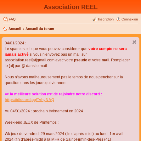
Association REEL
FAQ
Inscription
Connexion
Accueil
Accueil du forum
04/01/2024 :
Le spam est tel que vous pouvez considérer que
votre compte ne sera
jamais activé
si vous n'envoyez pas un mail sur
association.reel[at]gmail.com avec votre
pseudo
et votre
mail
. Remplacer
le [at] par @ dans le mail.
Nous n'avons malheureusement pas le temps de nous pencher sur la
question dans les jours qui viennent.
=> la meilleure solution est de rejoindre notre discord :
https://discord.gg/TvhyNAQ
Au 04/01/2024 : prochain évènement en 2024
Week-end JEUX de Printemps :
Wk jeux du vendredi 29 mars 2024 (fin d'après-midi) au lundi 1er avril
2024 (fin d'après-midi) à la MFR de Saint-Firmin-des-Près (41)