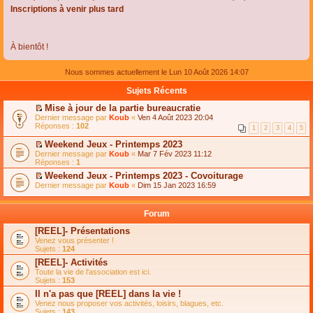
Inscriptions à venir plus tard
À bientôt !
Nous sommes actuellement le Lun 10 Août 2026 14:07
Sujets Récents
Mise à jour de la partie bureaucratie
C
Dernier message par
Koub
«
Ven 4 Août 2023 20:04
o
Réponses :
102
1
2
3
4
5
n
s
Weekend Jeux - Printemps 2023
u
C
Dernier message par
Koub
«
Mar 7 Fév 2023 11:12
l
o
Réponses :
1
t
n
e
Weekend Jeux - Printemps 2023 - Covoiturage
s
r
C
Dernier message par
u
Koub
«
Dim 15 Jan 2023 16:59
l
o
l
e
n
t
m
s
e
Forum
e
u
r
s
l
l
[REEL]- Présentations
s
t
e
Venez vous présenter !
a
e
m
Sujets :
124
g
r
e
e
l
s
[REEL]- Activités
n
e
s
Toute la vie de l'association est ici.
o
m
a
Sujets :
153
n
e
g
l
s
Il n'a pas que [REEL] dans la vie !
e
u
s
n
Venez nous proposer vos activités, loisirs, blagues, etc.
l
a
o
Sujets :
143