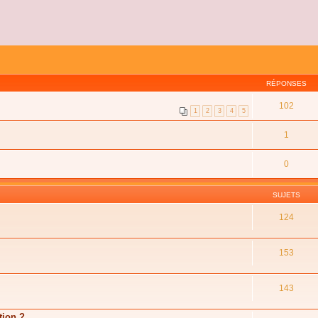
RÉPONSES
102
1
2
3
4
5
1
0
SUJETS
124
153
143
tion ?