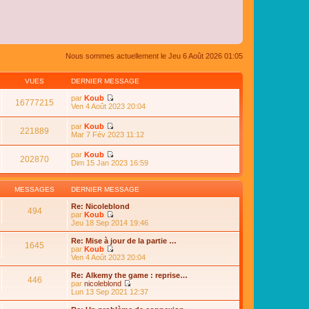
Nous sommes actuellement le Jeu 6 Août 2026 01:05
VUES
DERNIER MESSAGE
par
Koub
16777215
C
Ven 4 Août 2023 20:04
o
n
par
Koub
s
221889
C
Mar 7 Fév 2023 11:12
u
o
l
n
par
Koub
t
s
202870
C
Dim 15 Jan 2023 16:59
e
u
o
r
l
n
l
t
s
e
MESSAGES
DERNIER MESSAGE
e
u
d
r
l
e
Re: Nicoleblond
l
494
t
r
par
Koub
e
e
n
C
Jeu 18 Sep 2014 19:46
d
r
i
o
e
l
e
n
Re: Mise à jour de la partie …
r
e
1645
r
s
par
Koub
n
d
m
u
C
Ven 4 Août 2023 20:04
i
e
e
l
o
e
r
s
t
n
r
Re: Alkemy the game : reprise…
n
s
446
e
s
m
par
nicoleblond
i
a
r
u
e
C
Lun 13 Sep 2021 12:37
e
g
l
l
s
o
r
e
e
t
s
n