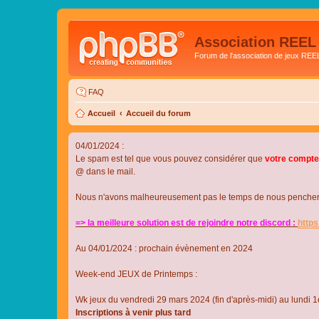
Association REEL
Forum de l'association de jeux REE
FAQ
Accueil
Accueil du forum
04/01/2024 :
Le spam est tel que vous pouvez considérer que
votre compte
@ dans le mail.
Nous n'avons malheureusement pas le temps de nous pencher su
=> la meilleure solution est de rejoindre notre discord :
http
Au 04/01/2024 : prochain évènement en 2024
Week-end JEUX de Printemps :
Wk jeux du vendredi 29 mars 2024 (fin d'après-midi) au lundi 1e
Inscriptions à venir plus tard