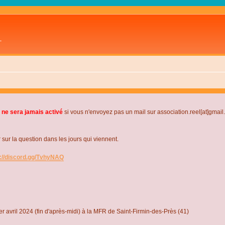
L
 ne sera jamais activé
si vous n'envoyez pas un mail sur association.reel[at]gmai
r la question dans les jours qui viennent.
s://discord.gg/TvhyNAQ
r avril 2024 (fin d'après-midi) à la MFR de Saint-Firmin-des-Près (41)