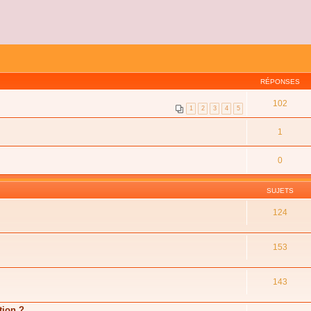
RÉPONSES
102
1
2
3
4
5
1
0
SUJETS
124
153
143
tion ?