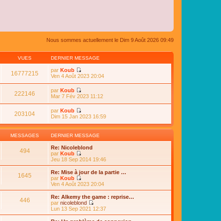
Nous sommes actuellement le Dim 9 Août 2026 09:49
VUES
DERNIER MESSAGE
par
Koub
16777215
C
Ven 4 Août 2023 20:04
o
n
par
Koub
s
222146
C
Mar 7 Fév 2023 11:12
u
o
l
n
par
Koub
t
s
203104
C
Dim 15 Jan 2023 16:59
e
u
o
r
l
n
l
t
s
e
MESSAGES
DERNIER MESSAGE
e
u
d
r
l
e
Re: Nicoleblond
l
494
t
r
par
Koub
e
e
n
C
Jeu 18 Sep 2014 19:46
d
r
i
o
e
l
e
n
Re: Mise à jour de la partie …
r
e
1645
r
s
par
Koub
n
d
m
u
C
Ven 4 Août 2023 20:04
i
e
e
l
o
e
r
s
t
n
r
Re: Alkemy the game : reprise…
n
s
446
e
s
m
par
nicoleblond
i
a
r
u
e
C
Lun 13 Sep 2021 12:37
e
g
l
l
s
o
r
e
e
t
s
n