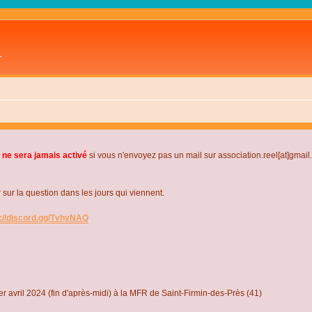
L
 ne sera jamais activé
si vous n'envoyez pas un mail sur association.reel[at]gmai
r la question dans les jours qui viennent.
s://discord.gg/TvhyNAQ
r avril 2024 (fin d'après-midi) à la MFR de Saint-Firmin-des-Près (41)