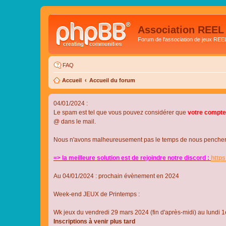
Association REEL
Forum de l'association de jeux REE
FAQ
Accueil
Accueil du forum
04/01/2024 :
Le spam est tel que vous pouvez considérer que
votre compte
@ dans le mail.
Nous n'avons malheureusement pas le temps de nous pencher su
=> la meilleure solution est de rejoindre notre discord :
http
Au 04/01/2024 : prochain évènement en 2024
Week-end JEUX de Printemps :
Wk jeux du vendredi 29 mars 2024 (fin d'après-midi) au lundi 1e
Inscriptions à venir plus tard