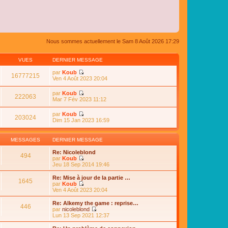
Nous sommes actuellement le Sam 8 Août 2026 17:29
VUES
DERNIER MESSAGE
par
Koub
16777215
C
Ven 4 Août 2023 20:04
o
n
par
Koub
s
222063
C
Mar 7 Fév 2023 11:12
u
o
l
n
par
Koub
t
s
203024
C
Dim 15 Jan 2023 16:59
e
u
o
r
l
n
l
t
s
e
MESSAGES
DERNIER MESSAGE
e
u
d
r
l
e
Re: Nicoleblond
l
494
t
r
par
Koub
e
e
n
C
Jeu 18 Sep 2014 19:46
d
r
i
o
e
l
e
n
Re: Mise à jour de la partie …
r
e
1645
r
s
par
Koub
n
d
m
u
C
Ven 4 Août 2023 20:04
i
e
e
l
o
e
r
s
t
n
r
Re: Alkemy the game : reprise…
n
s
446
e
s
m
par
nicoleblond
i
a
r
u
e
C
Lun 13 Sep 2021 12:37
e
g
l
l
s
o
r
e
e
t
s
n