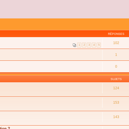
RÉPONSES
102
1
2
3
4
5
1
0
SUJETS
124
153
143
tion ?