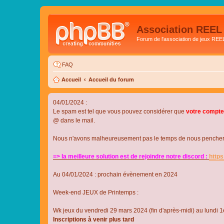
Association REEL
Forum de l'association de jeux REE
FAQ
Accueil
Accueil du forum
04/01/2024 :
Le spam est tel que vous pouvez considérer que
votre compte
@ dans le mail.
Nous n'avons malheureusement pas le temps de nous pencher su
=> la meilleure solution est de rejoindre notre discord :
http
Au 04/01/2024 : prochain évènement en 2024
Week-end JEUX de Printemps :
Wk jeux du vendredi 29 mars 2024 (fin d'après-midi) au lundi 1e
Inscriptions à venir plus tard