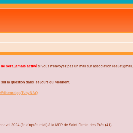
L
 ne sera jamais activé
si vous n'envoyez pas un mail sur association.reel[at]gmai
r la question dans les jours qui viennent.
s://discord.gg/TvhyNAQ
r avril 2024 (fin d'après-midi) à la MFR de Saint-Firmin-des-Près (41)