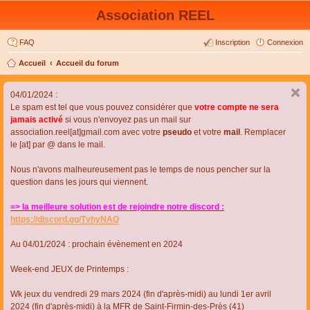
Association REEL
FAQ
Inscription
Connexion
Accueil
Accueil du forum
04/01/2024 :
Le spam est tel que vous pouvez considérer que
votre compte ne sera
jamais activé
si vous n'envoyez pas un mail sur
association.reel[at]gmail.com avec votre
pseudo
et votre
mail
. Remplacer
le [at] par @ dans le mail.
Nous n'avons malheureusement pas le temps de nous pencher sur la
question dans les jours qui viennent.
=> la meilleure solution est de rejoindre notre discord :
https://discord.gg/TvhyNAQ
Au 04/01/2024 : prochain évènement en 2024
Week-end JEUX de Printemps :
Wk jeux du vendredi 29 mars 2024 (fin d'après-midi) au lundi 1er avril
2024 (fin d'après-midi) à la MFR de Saint-Firmin-des-Près (41)