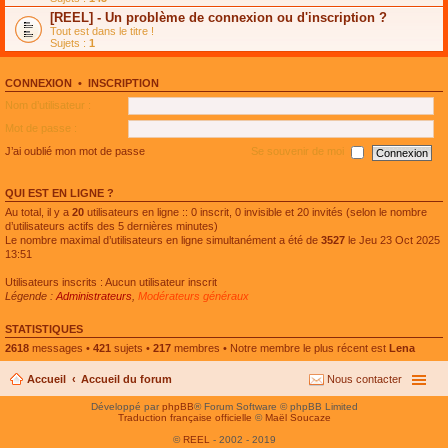
e
g
n
[REEL] - Un problème de connexion ou d'inscription ?
p
e
l
l
n
Tout est dans le titre !
u
u
o
Sujets :
1
l
s
n
e
r
l
p
é
u
l
CONNEXION
•
INSCRIPTION
c
l
u
e
e
Nom d’utilisateur :
s
n
p
r
t
l
Mot de passe :
é
u
c
s
J’ai oublié mon mot de passe
Se souvenir de moi
e
r
n
é
t
c
QUI EST EN LIGNE ?
e
n
Au total, il y a
20
utilisateurs en ligne :: 0 inscrit, 0 invisible et 20 invités (selon le nombre
t
d’utilisateurs actifs des 5 dernières minutes)
Le nombre maximal d’utilisateurs en ligne simultanément a été de
3527
le Jeu 23 Oct 2025
13:51
Utilisateurs inscrits : Aucun utilisateur inscrit
Légende :
Administrateurs
,
Modérateurs généraux
STATISTIQUES
2618
messages •
421
sujets •
217
membres • Notre membre le plus récent est
Lena
Accueil
Accueil du forum
Nous contacter
Développé par
phpBB
® Forum Software © phpBB Limited
Traduction française officielle
©
Maël Soucaze
©
REEL
- 2002 - 2019