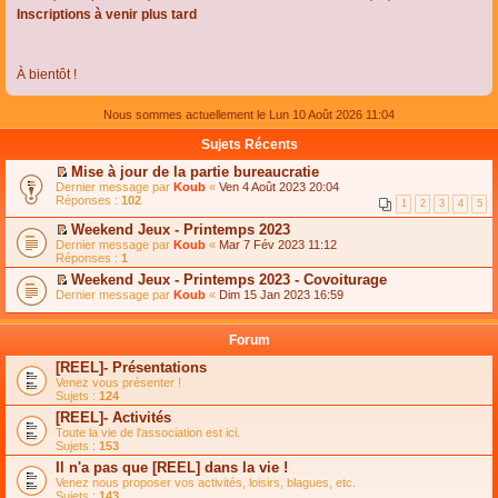
Inscriptions à venir plus tard
À bientôt !
Nous sommes actuellement le Lun 10 Août 2026 11:04
Sujets Récents
Mise à jour de la partie bureaucratie
C
Dernier message par
Koub
«
Ven 4 Août 2023 20:04
o
Réponses :
102
1
2
3
4
5
n
s
Weekend Jeux - Printemps 2023
u
C
Dernier message par
Koub
«
Mar 7 Fév 2023 11:12
l
o
Réponses :
1
t
n
e
Weekend Jeux - Printemps 2023 - Covoiturage
s
r
C
Dernier message par
u
Koub
«
Dim 15 Jan 2023 16:59
l
o
l
e
n
t
m
s
e
Forum
e
u
r
s
l
l
[REEL]- Présentations
s
t
e
Venez vous présenter !
a
e
m
Sujets :
124
g
r
e
e
l
s
[REEL]- Activités
n
e
s
Toute la vie de l'association est ici.
o
m
a
Sujets :
153
n
e
g
l
s
Il n'a pas que [REEL] dans la vie !
e
u
s
n
Venez nous proposer vos activités, loisirs, blagues, etc.
l
a
o
Sujets :
143